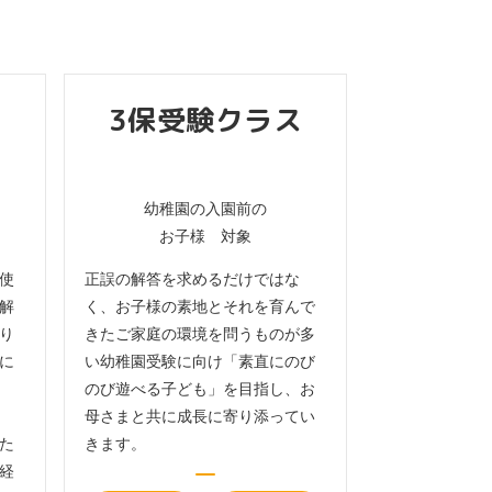
3保受験クラス
ス
幼稚園の入園前の
お子様 対象
使
正誤の解答を求めるだけではな
解
く、お子様の素地とそれを育んで
り
きたご家庭の環境を問うものが多
に
い幼稚園受験に向け「素直にのび
のび遊べる子ども」を目指し、お
母さまと共に成長に寄り添ってい
た
きます。
経