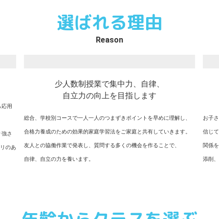
選ばれる理由
Reason
少人数制授業で集中力、自律、
自立力の向上を目指します
ら応用
総合、学校別コースで一人一人のつまずきポイントを早めに理解し、
お子さ
合格力養成のための効果的家庭学習法をご家庭と共有していきます。
信じて
り強さ
友人との協働作業で発表し、質問する多くの機会を作ることで、
関係を
ハリのあ
自律、自立の力を養います。
添削、