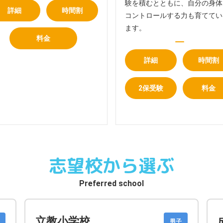
験を積むとともに、自分の身体
詳細
時間割
コントロールする力も育ててい
ます。
料金
詳細
時間割
2保受験
料金
志望校から選ぶ
Preferred school
立教小学校
男子