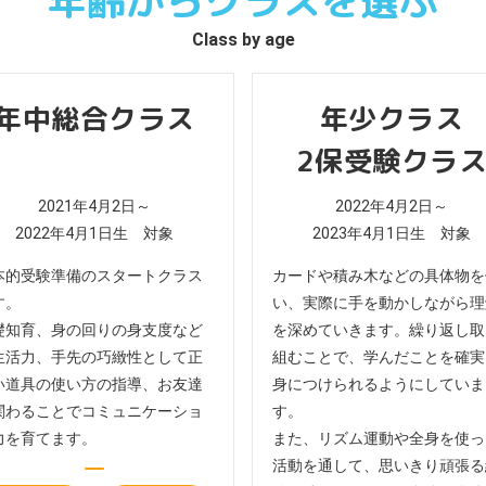
年齢からクラスを選ぶ
Class by age
年中総合クラス
年少クラス
2保受験クラ
2021年4月2日～
2022年4月2日～
2022年4月1日生 対象
2023年4月1日生 対象
本的受験準備のスタートクラス
カードや積み木などの具体物を
す。
い、実際に手を動かしながら理
礎知育、身の回りの身支度など
を深めていきます。繰り返し取
生活力、手先の巧緻性として正
組むことで、学んだことを確実
い道具の使い方の指導、お友達
身につけられるようにしていま
関わることでコミュニケーショ
す。
力を育てます。
また、リズム運動や全身を使っ
活動を通して、思いきり頑張る