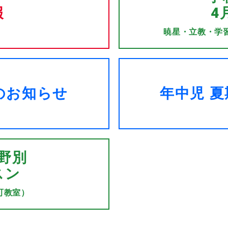
報
4
暁星・立教・学
のお知らせ
年中児 
野別
スン
町教室）