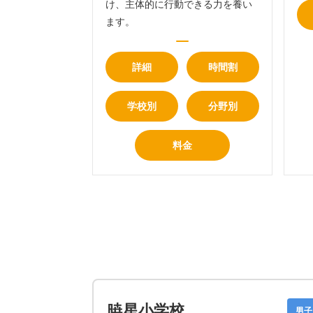
け、主体的に行動できる力を養い
ます。
詳細
時間割
学校別
分野別
料金
暁星小学校
男子