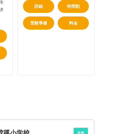
を
詳細
時間割
き
受験準備
料金
成蹊小学校
共学