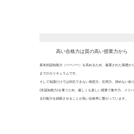
高い合格力は質の高い授業力から
基本的認知能力（ペーパー）を高めるため、厳選された基礎か
までのカリキュラムです。
そして知識だけでは対応できない発想力、応用力、諦めない粘
(非認知能力)を養うため、厳しくも楽しい授業で集中力、メリ
る行動力を経験させることが高い合格率に繋がっています。